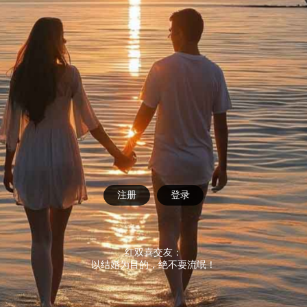
注册
登录
红双喜交友：
以结婚为目的，绝不耍流氓！