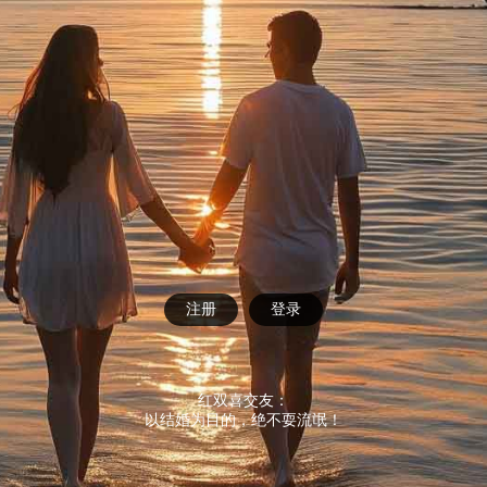
注册
登录
红双喜交友：
以结婚为目的，绝不耍流氓！