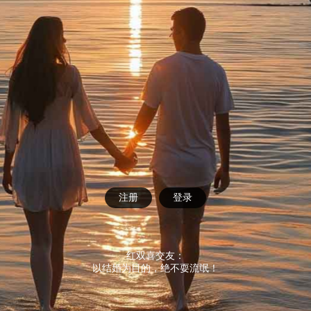
注册
登录
红双喜交友：
以结婚为目的，绝不耍流氓！