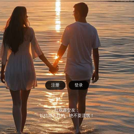
注册
登录
红双喜交友：
以结婚为目的，绝不耍流氓！