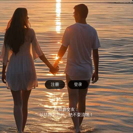
注册
登录
红双喜交友：
以结婚为目的，绝不耍流氓！