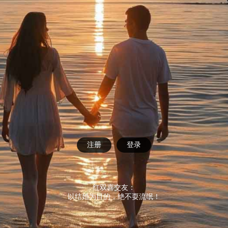
注册
登录
红双喜交友：
以结婚为目的，绝不耍流氓！