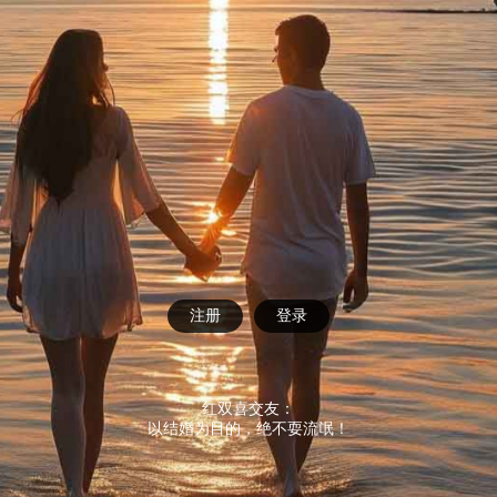
注册
登录
红双喜交友：
以结婚为目的，绝不耍流氓！