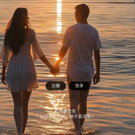
注册
登录
红双喜交友：
以结婚为目的，绝不耍流氓！