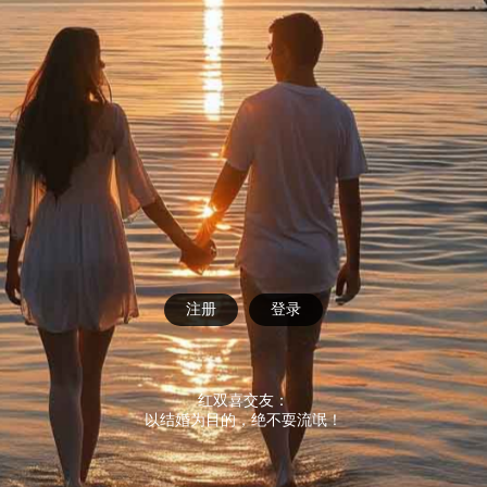
注册
登录
红双喜交友：
以结婚为目的，绝不耍流氓！