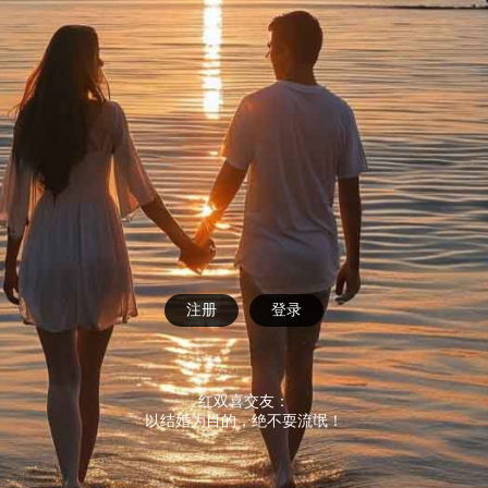
注册
登录
红双喜交友：
以结婚为目的，绝不耍流氓！