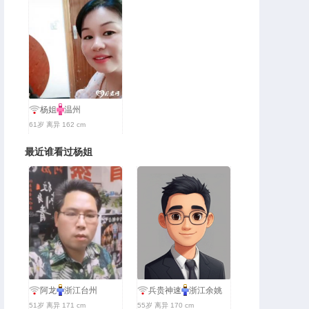
杨姐
温州
61岁 离异 162 cm
最近谁看过杨姐
阿龙
浙江台州
兵贵神速
浙江余姚
51岁 离异 171 cm
55岁 离异 170 cm