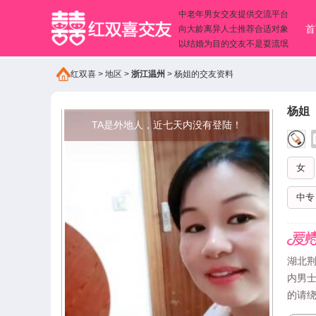
中老年男女交友提供交流平台
首
向大龄离异人士推荐合适对象
以结婚为目的交友不是耍流氓
红双喜
>
地区
>
浙江温州
>
杨姐的交友资料
杨姐
TA是外地人，近七天内没有登陆！
女
中专
湖北荆
内男
的请