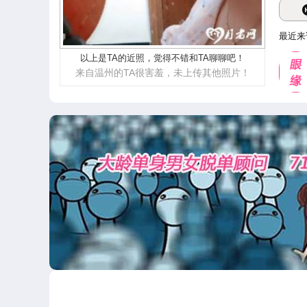
最近来
以上是TA的近照，觉得不错和TA聊聊吧！
来自温州的TA很害羞，未上传其他照片！