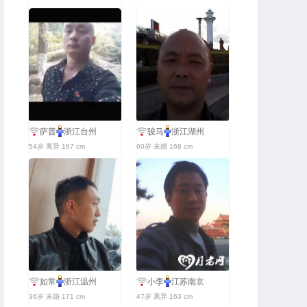
萨普
浙江台州
骏马
浙江湖州
54岁 离异 167 cm
60岁 未婚 168 cm
如常
浙江温州
小李
江苏南京
36岁 未婚 171 cm
47岁 离异 163 cm