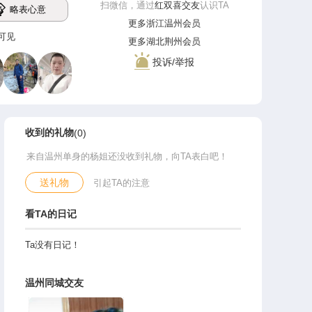
扫微信，通过
红双喜交友
认识TA
略表心意
更多浙江温州会员
登录可见
更多湖北荆州会员
投诉/举报
收到的礼物
(0)
来自温州单身的杨姐还没收到礼物，向TA表白吧！
送礼物
引起TA的注意
看TA的日记
Ta没有日记！
温州同城交友