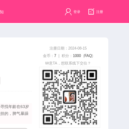
知
登录
注册
注册日期：2024-08-15
金币：
7
| 积分：
1000
(
FAQ
)
钟意TA，想联系线下交往？
寻找年龄在63岁
负担的，脾气暴躁