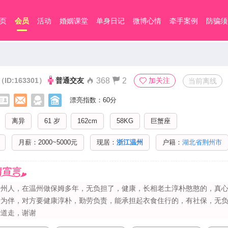
页
会员
活动
婚姻课堂
单身日记
微博心情
牵手案例
防骗须
（ID:163301）
普通交友
368
2
加关注
当前离线
漂亮指数：60分
离异
61 岁
162cm
58KG
巨蟹座
月薪：2000~5000元
现居：
浙江温州
户籍：
湖北省荆州市
州人，在温州做保姆多年，无负担了，健康，​‌‌长相老土淳朴憨憨的，真心
士为伴，对方要健康淳朴，勤劳负责，能承担起衣食住行的，有社保，无
绕道走，谢谢