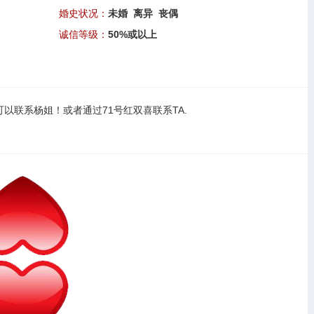
婚史状况：
未婚 离异 丧偶
诚信等级：
50%或以上
可以
联系杨姐
！或者通过
71号红双喜联系TA
.