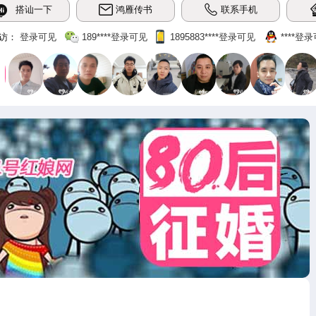
搭讪一下
鸿雁传书
联系手机
访：
登录可见
189‌****登录可见
1895883‌****‌登录可见
‌****‌