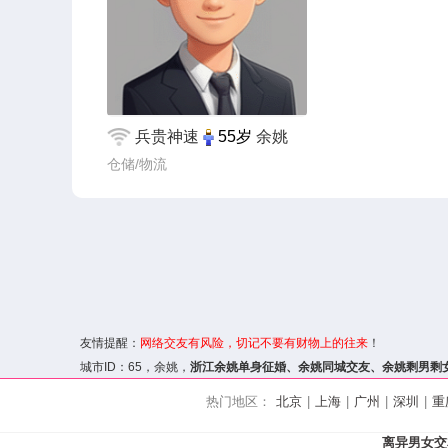
兵贵神速
55岁
余姚
仓储/物流
友情提醒：
网络交友
有风险，切记不要有财物上的往来
！
城市ID：
65
，余姚，
浙江余姚单身征婚、
余姚同城交友
、余姚剩男剩
热门地区：
北京
|
上海
|
广州
|
深圳
|
重
离异男女交