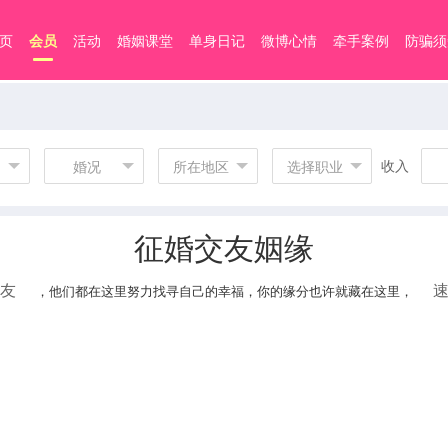
页
会员
活动
婚姻课堂
单身日记
微博心情
牵手案例
防骗须
收入
婚况
所在地区
选择职业
征婚交友姻缘
友
，他们都在这里努力找寻自己的幸福，你的缘分也许就藏在这里，