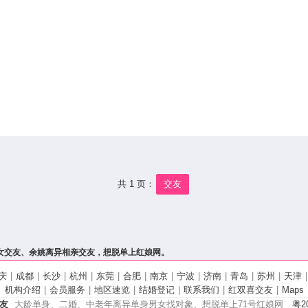
共 1 页：
交友
女交友、余姚离异相亲交友，想脱单上红娘网。
庆
|
成都
|
长沙
|
杭州
|
东莞
|
合肥
|
南京
|
宁波
|
济南
|
青岛
|
苏州
|
天津
|
机构介绍
|
会员服务
|
地区速览
|
结婚登记
|
联系我们
|
红双喜交友
|
Maps
友
大龄单身、二婚、中老年离异单身男女找对象、想脱单上71号红娘网
粤20