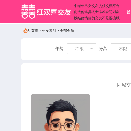
中老年男女交友提供交流平台
首
向大龄离异人士推荐合适对象
以结婚为目的交友不是耍流氓
红双喜
>
交友索引
>
全部会员
年龄
身高
不限
不限
同城交