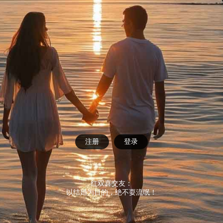
注册
登录
红双喜交友：
以结婚为目的，绝不耍流氓！