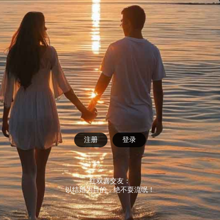
注册
登录
红双喜交友：
以结婚为目的，绝不耍流氓！