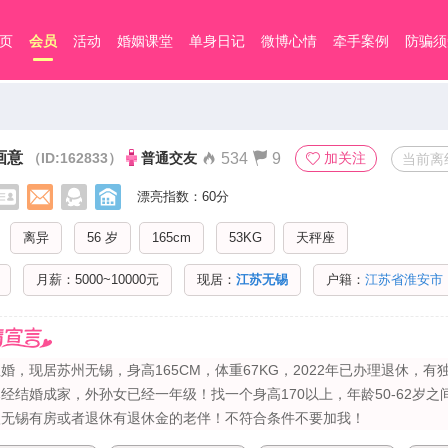
页
会员
活动
婚姻课堂
单身日记
微博心情
牵手案例
防骗须
画意
（ID:162833）
普通交友
534
9
加关注
当前离
漂亮指数：60分
离异
56 岁
165cm
53KG
天秤座
月薪：5000~10000元
现居：
江苏无锡
户籍：
江苏省淮安市
婚，现居苏州无锡，身高165CM，体重67KG，2022年已办理退休，有独立
经结婚成家，外孙女已经一年级！找一个身高170以上，年龄50-62岁
入无锡有房或者退休有退休金的老伴！不符合条件不要加我！