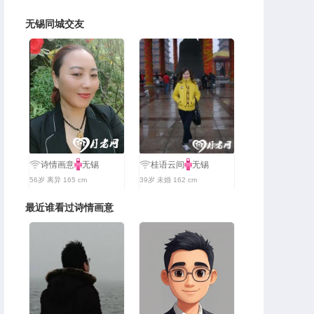
无锡同城交友
诗情画意
无锡
桂语云间
无锡
56岁 离异 165 cm
39岁 未婚 162 cm
最近谁看过诗情画意