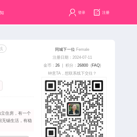
知
登录
注册
线
同城下一位
Female
注册日期：2024-07-11
金币：
26
| 积分：
26800
(
FAQ
)
钟意TA，想联系线下交往？
住房，​‌‌有一个
之间无锡生活，有稳