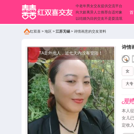
中老年男女交友提供交流平台
首
向大龄离异人士推荐合适对象
以结婚为目的交友不是耍流氓
红双喜
>
地区
>
江苏无锡
>
诗情画意的交友资料
诗情
TA是外地人，近七天内没有登陆！
女
大专
本人征
女儿已
定收