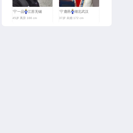
一品
江苏无锡
鹿邑
湖北武汉
45岁 离异 166 cm
37岁 未婚 172 cm