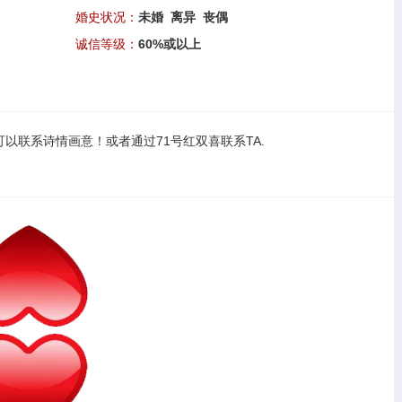
婚史状况：
未婚 离异 丧偶
诚信等级：
60%或以上
可以
联系诗情画意
！或者通过
71号红双喜联系TA
.