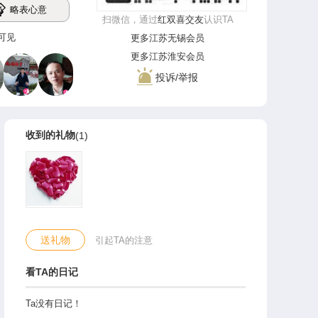
略表心意
扫微信，通过
红双喜交友
认识TA
登录可见
更多江苏无锡会员
更多江苏淮安会员
投诉/举报
收到的礼物
(1)
送礼物
引起TA的注意
看TA的日记
Ta没有日记！