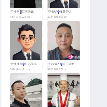
小君
江苏无锡
黎明
江苏无锡
42岁 未婚 173 cm
49岁 离异 167 cm
张成刚
江苏无锡
程道人
四川成都
54岁 离异 171 cm
41岁 离异 172 cm