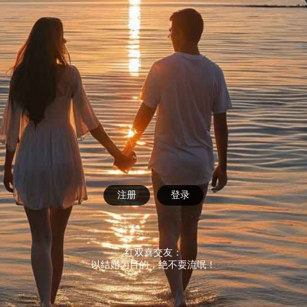
注册
登录
红双喜交友：
以结婚为目的，绝不耍流氓！