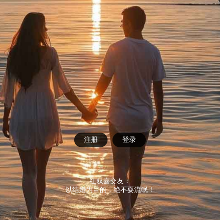
注册
登录
红双喜交友：
以结婚为目的，绝不耍流氓！