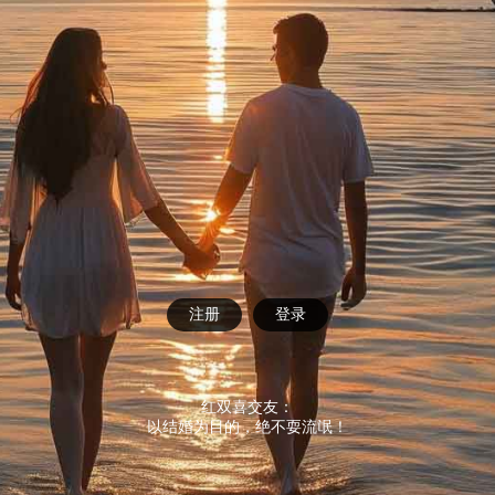
注册
登录
红双喜交友：
以结婚为目的，绝不耍流氓！