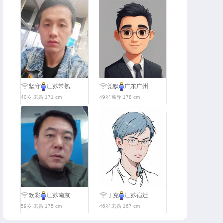
坚守
江苏常熟
觉默
广东广州
40岁 未婚 171 cm
49岁 离异 178 cm
欢彩
江苏南京
丁克
江苏宿迁
59岁 未婚 175 cm
46岁 未婚 167 cm