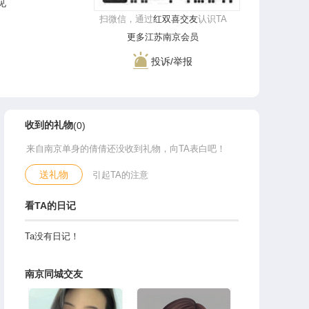
可见
扫微信，通过
红双喜交友
认识TA
更多江苏南京会员
投诉/举报
收到的礼物
(0)
来自南京单身的倩倩还没收到礼物，向TA表白吧！
送礼物
引起TA的注意
看TA的日记
Ta没有日记！
南京同城交友