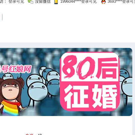
访：
登录可见
没留微信
1996044‌****‌登录可见
3693‌****‌登录