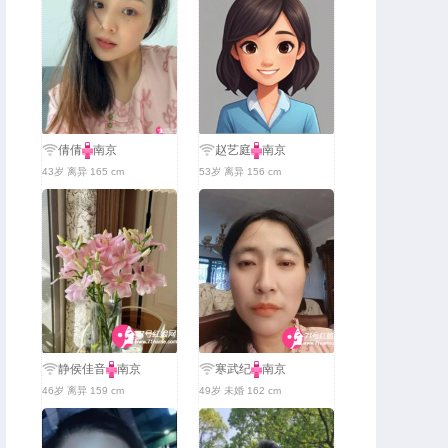
倩倩
南京
赵艺庭
南京
43岁 离异 165 cm
53岁 离异 156 cm
静侯佳音
南京
寒武纪
南京
46岁 离异 159 cm
49岁 未婚 162 cm