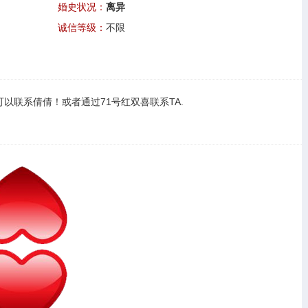
婚史状况：
离异
诚信等级：
不限
可以
联系倩倩
！或者通过
71号红双喜联系TA
.