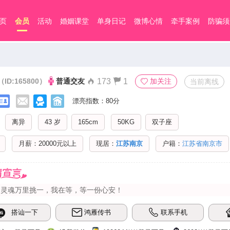
页
会员
活动
婚姻课堂
单身日记
微博心情
牵手案例
防骗须
（ID:165800）
普通交友
173
1
加关注
当前离线
漂亮指数：80分
离异
43 岁
165cm
50KG
双子座
月薪：20000元以上
现居：
江苏南京
户籍：
江苏省南京市
的灵魂万里挑一，我在等，等一份心安！
搭讪一下
鸿雁传书
联系手机