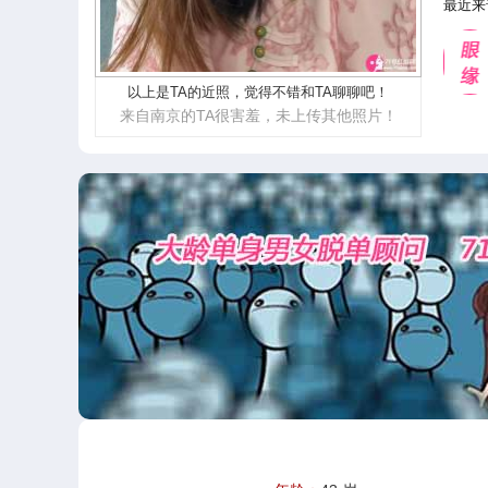
最近来
以上是TA的近照，觉得不错和TA聊聊吧！
来自南京的TA很害羞，未上传其他照片！