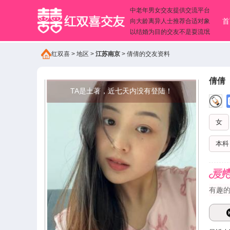
中老年男女交友提供交流平台
首
向大龄离异人士推荐合适对象
以结婚为目的交友不是耍流氓
红双喜
>
地区
>
江苏南京
>
倩倩的交友资料
倩倩
TA是土著，近七天内没有登陆！
女
本科
有趣