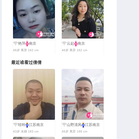
艳萍
南京
云起
南京
46岁 离异 162 cm
46岁 离异 162 cm
最近谁看过倩倩
哇咔
江苏南京
山野清风
江苏南京
43岁 未婚 183 cm
46岁 离异 166 cm