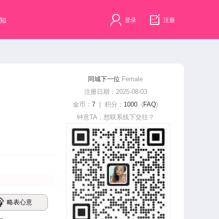
知
登录
注册
同城下一位
Female
注册日期：2025-08-03
金币：
7
| 积分：
1000
(
FAQ
)
钟意TA，想联系线下交往？
略表心意