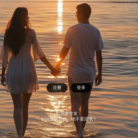
注册
登录
红双喜交友：
以结婚为目的，绝不耍流氓！