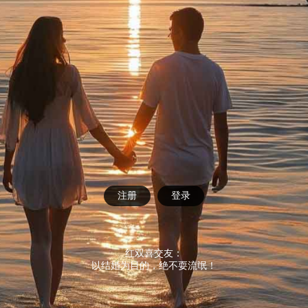
注册
登录
红双喜交友：
以结婚为目的，绝不耍流氓！