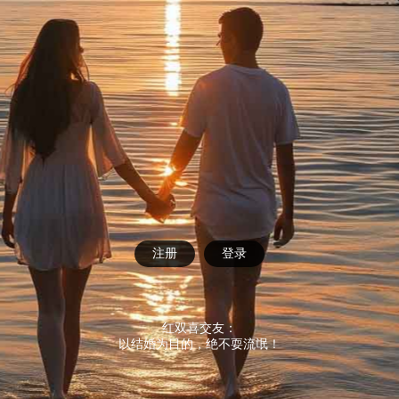
注册
登录
红双喜交友：
以结婚为目的，绝不耍流氓！