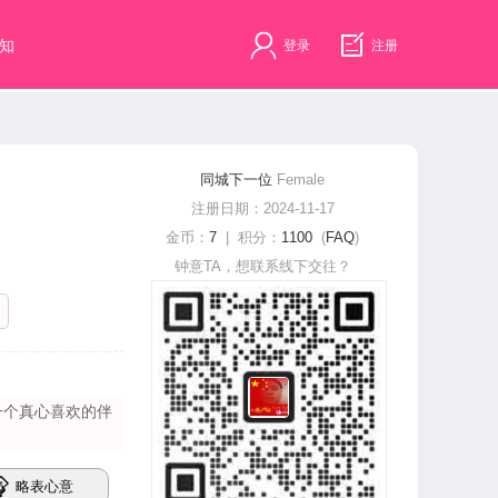
知
登录
注册
同城下一位
Female
注册日期：2024-11-17
金币：
7
| 积分：
1100
(
FAQ
)
钟意TA，想联系线下交往？
​‌‌心喜欢的伴
略表心意