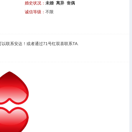
婚史状况：
未婚 离异 丧偶
诚信等级：
不限
可以
联系安达
！或者通过
71号红双喜联系TA
.