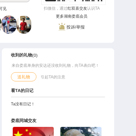
扫微信，通过
红双喜交友
认识TA
登录可见
更多湖南娄底会员
投诉/举报
收到的礼物
(0)
来自娄底单身的安达还没收到礼物，向TA表白吧！
送礼物
引起TA的注意
看TA的日记
Ta没有日记！
娄底同城交友