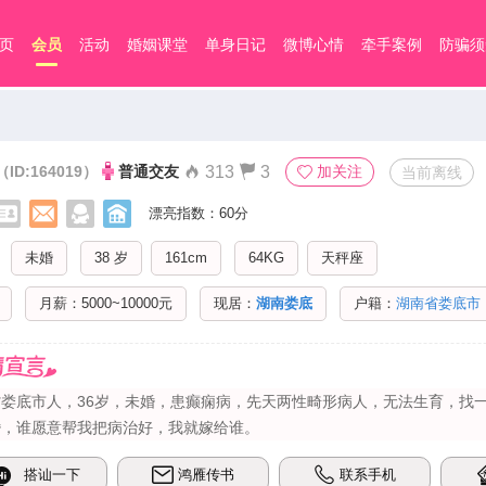
页
会员
活动
婚姻课堂
单身日记
微博心情
牵手案例
防骗须
（ID:164019）
普通交友
313
3
加关注
当前离线
漂亮指数：60分
未婚
38 岁
161cm
64KG
天秤座
月薪：5000~10000元
现居：
湖南娄底
户籍：
湖南省娄底市
娄底市人，36岁，未婚，患癫痫病，先天两性畸形病人，无法生育，找一个真
婚，谁愿意帮我把病治好，我就嫁给谁。
搭讪一下
鸿雁传书
联系手机