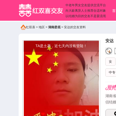
中老年男女交友提供交流平台
首
向大龄离异人士推荐合适对象
以结婚为目的交友不是耍流氓
红双喜
>
地区
>
湖南娄底
>
安达的交友资料
安达
TA是土著，近七天内没有登陆！
女
中专
湖南省
侣结