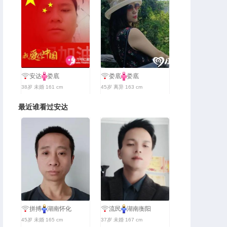
安达
娄底
娄底
娄底
38岁 未婚 161 cm
45岁 离异 163 cm
最近谁看过安达
拼搏
湖南怀化
流民
湖南衡阳
45岁 未婚 165 cm
37岁 未婚 167 cm