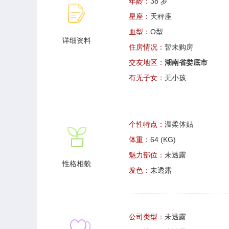
年龄：
38 岁
星座：
天秤座
血型：
O型
详细资料
住房情况：
暂未购房
交友地区：
湖南省娄底市
有无子女：
无小孩
个性特点：
温柔体贴
体重：
64 (KG)
魅力部位：
未透露
性格相貌
发色：
未透露
公司类型：
未透露