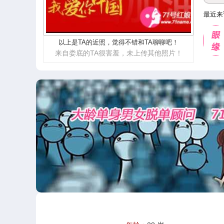
最近来
以上是TA的近照，觉得不错和TA聊聊吧！
来自娄底的TA很害羞，未上传其他照片！