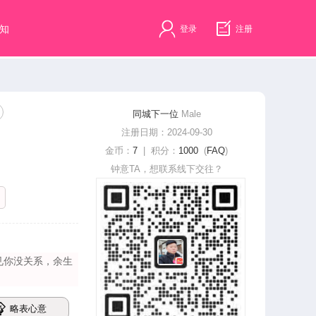
知
登录
注册
同城下一位
Male
注册日期：2024-09-30
金币：
7
| 积分：
1000
(
FAQ
)
钟意TA，想联系线下交往？
没关​‌‌系，余生
略表心意