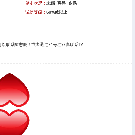
婚史状况：
未婚 离异 丧偶
诚信等级：
60%或以上
可以
联系陈志鹏
！或者通过
71号红双喜联系TA
.