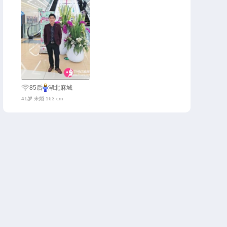
85后
湖北麻城
41岁 未婚 163 cm