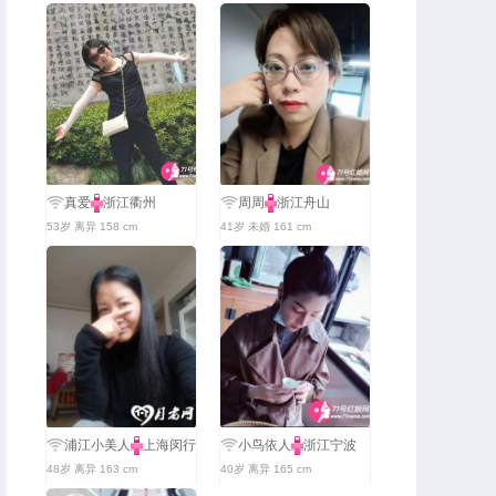
真爱
浙江衢州
周周
浙江舟山
53岁 离异 158 cm
41岁 未婚 161 cm
浦江小美人
上海闵行
小鸟依人
浙江宁波
48岁 离异 163 cm
40岁 离异 165 cm