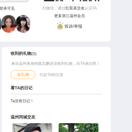
扫微信，通过
红双喜交友
认识TA
**‌登录可见
更多浙江温州会员
投诉/举报
收到的礼物
(0)
来自温州单身的陈志鹏还没收到礼物，向TA表白吧！
送礼物
引起TA的注意
看TA的日记
Ta没有日记！
温州同城交友