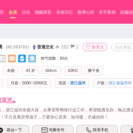
页
会员
活动
婚姻课堂
单身日记
微博心情
牵手案例
防骗须
鹏
（ID:163723）
普通交友
282
2
加关注
当前离线
帅气指数：80分
未婚
43 岁
164cm
62KG
狮子座
月薪：5000~10000元
现居：
浙江温州
户籍：
浙江省温州市
8生，浙江温州未婚大叔，从事宽带网络行业工作，希望能遇见你，晚点遇见你
你！不介意离弃带孩子，只要你心灵美，知冷暖，非诚勿扰！
搭讪一下
鸿雁传书
联系手机