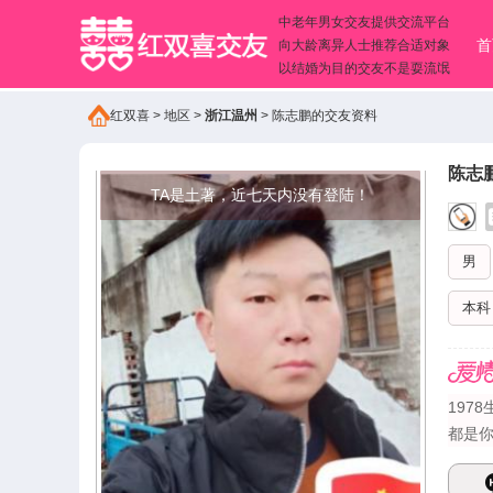
中老年男女交友提供交流平台
首
向大龄离异人士推荐合适对象
以结婚为目的交友不是耍流氓
红双喜
>
地区
>
浙江温州
>
陈志鹏的交友资料
陈志
TA是土著，近七天内没有登陆！
男
本科
197
都是