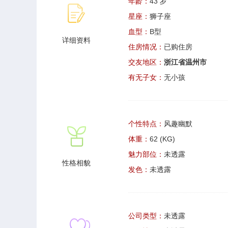
年龄：
43 岁
星座：
狮子座
血型：
B型
详细资料
住房情况：
已购住房
交友地区：
浙江省温州市
有无子女：
无小孩
个性特点：
风趣幽默
体重：
62 (KG)
魅力部位：
未透露
性格相貌
发色：
未透露
公司类型：
未透露