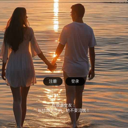
注册
登录
红双喜交友：
以结婚为目的，绝不耍流氓！