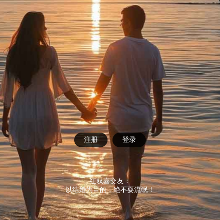
注册
登录
红双喜交友：
以结婚为目的，绝不耍流氓！