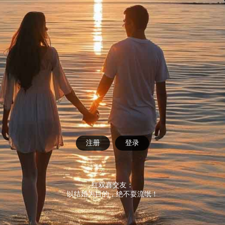
注册
登录
红双喜交友：
以结婚为目的，绝不耍流氓！