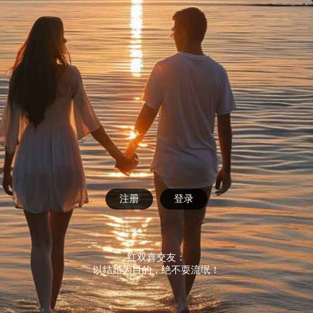
注册
登录
红双喜交友：
以结婚为目的，绝不耍流氓！