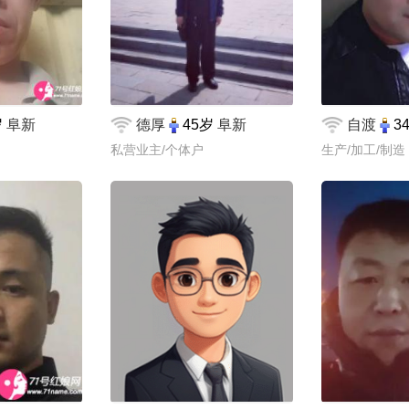
岁
阜新
德厚
45岁
阜新
自渡
3
私营业主/个体户
生产/加工/制造