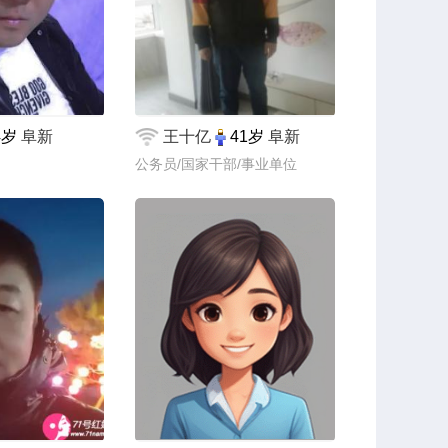
4岁
阜新
王十亿
41岁
阜新
公务员/国家干部/事业单位