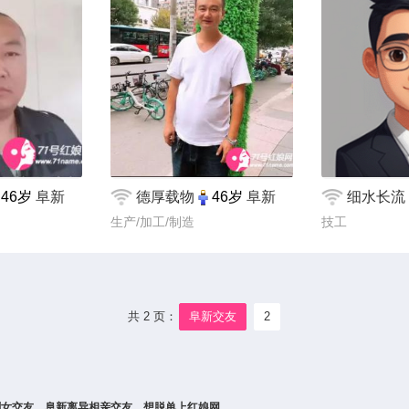
46岁
阜新
德厚载物
46岁
阜新
细水长流
生产/加工/制造
技工
共 2 页：
阜新交友
2
剩女交友、阜新离异相亲交友，想脱单上红娘网。