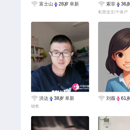
富士山
28岁
阜新
索菲
36
私营业主/个体户
洪达
38岁
阜新
刘薇
61
销售