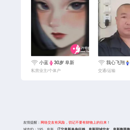
小蓝
30岁
阜新
我心飞翔
私营业主/个体户
交通/运输
友情提醒：
网络交友
有风险，切记不要有财物上的往来
！
城市ID：
195
，阜新，
辽宁阜新单身征婚、
阜新同城交友
、阜新剩男