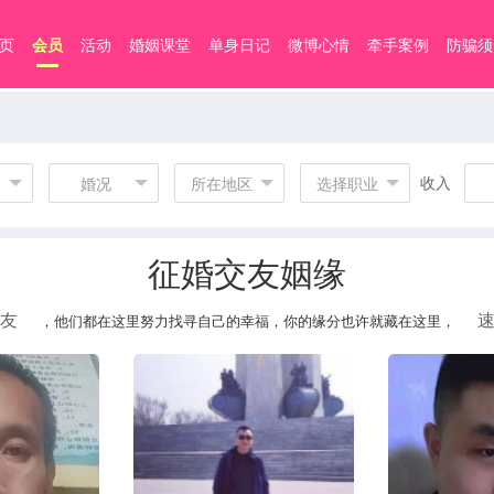
页
会员
活动
婚姻课堂
单身日记
微博心情
牵手案例
防骗须
收入
婚况
所在地区
选择职业
征婚交友姻缘
友
，他们都在这里努力找寻自己的幸福，你的缘分也许就藏在这里，