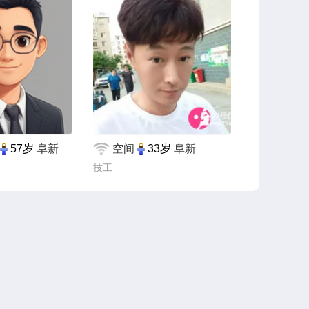
57岁
阜新
空间
33岁
阜新
技工