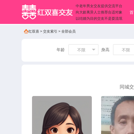
中老年男女交友提供交流平台
首
向大龄离异人士推荐合适对象
以结婚为目的交友不是耍流氓
红双喜
>
交友索引
>
全部会员
年龄
身高
不限
不限
同城交