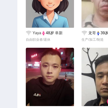
Yaya
48岁
阜新
龙哥
39
自由职业者/退休
生产/加工/制造