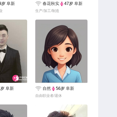
9岁
阜新
春花秋实
47岁
阜新
业
生产/加工/制造
1岁
阜新
自然
56岁
阜新
自由职业者/退休