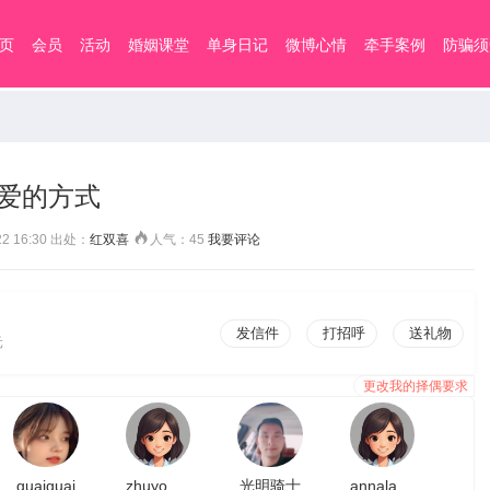
页
会员
活动
婚姻课堂
单身日记
微博心情
牵手案例
防骗须
爱的方式
 16:30 出处：
红双喜
人气：
45
我要评论
发信件
打招呼
送礼物
元
更改我的择偶要求
guaiguai
zhuyongxiang2023
光明骑士
annalalala