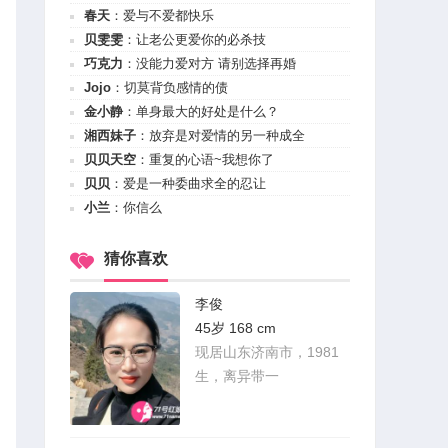
春天
：
爱与不爱都快乐
贝雯雯
：
让老公更爱你的必杀技
巧克力
：
没能力爱对方 请别选择再婚
Jojo
：
切莫背负感情的债
金小静
：
单身最大的好处是什么？
湘西妹子
：
放弃是对爱情的另一种成全
贝贝天空
：
重复的心语~我想你了
贝贝
：
爱是一种委曲求全的忍让
小兰
：
你信么
猜你喜欢
李俊
45岁 168 cm
现居山东济南市，1981
生，离异带一