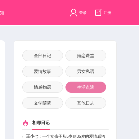
知
登录
注册
全部日记
婚恋课堂
爱情故事
男女私语
情感物语
生活点滴
文学随笔
其他日志
相邻日记
王小七
：
一个女孩子从5岁到35岁的爱情感悟