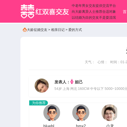
中老年男女交友提供交流平台
首
向大龄离异人士推荐合适对象
以结婚为目的交友不是耍流氓
大龄征婚交友
>
相亲日记
>
爱的方式
天气： 心情： 时间：01-22
发表人：
妲己
54岁 上海 闸北 160CM 中专以下 5000~10000
为你推荐
bluebluesea
hmx2
小龙