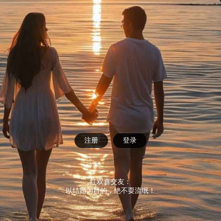
注册
登录
红双喜交友：
以结婚为目的，绝不耍流氓！