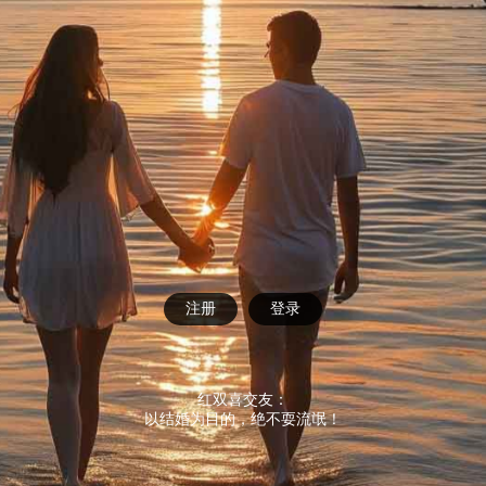
注册
登录
红双喜交友：
以结婚为目的，绝不耍流氓！