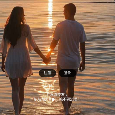
注册
登录
红双喜交友：
以结婚为目的，绝不耍流氓！