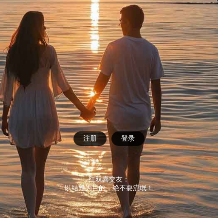
注册
登录
红双喜交友：
以结婚为目的，绝不耍流氓！