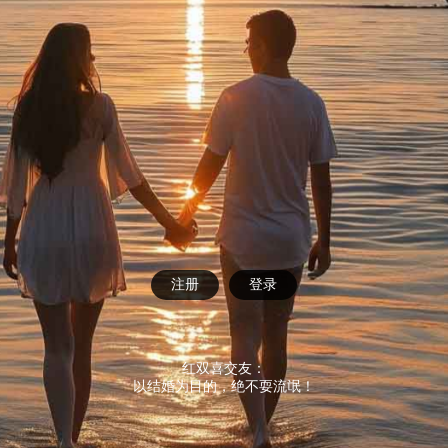
注册
登录
红双喜交友：
以结婚为目的，绝不耍流氓！