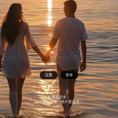
注册
登录
红双喜交友：
以结婚为目的，绝不耍流氓！