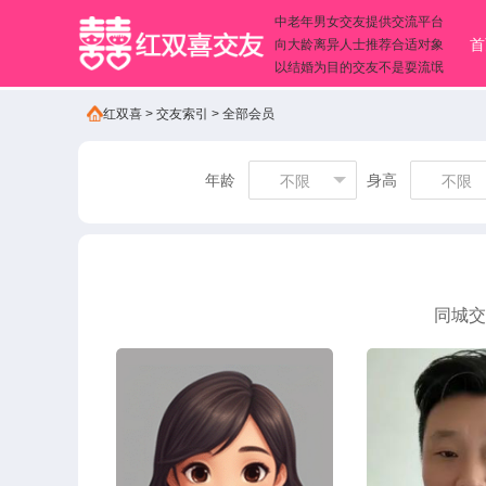
中老年男女交友提供交流平台
首
向大龄离异人士推荐合适对象
以结婚为目的交友不是耍流氓
红双喜
>
交友索引
>
全部会员
年龄
身高
不限
不限
同城交