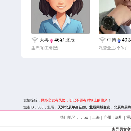
大粤
46岁
北辰
中博
40
生产/加工/制造
私营业主/个体户
友情提醒：
网络交友
有风险，切记不要有财物上的往来
！
城市ID：
508
，北辰，
天津北辰单身征婚、
北辰同城交友
、北辰剩男
热门地区：
北京
|
上海
|
广州
|
深圳
|
重
离异男女交