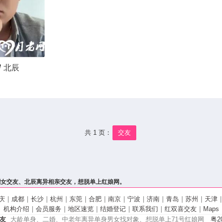
岁
北辰
共 1 页：
交友
剩女交友、北辰离异相亲交友，想脱单上红娘网。
庆
|
成都
|
长沙
|
杭州
|
东莞
|
合肥
|
南京
|
宁波
|
济南
|
青岛
|
苏州
|
天津
|
机构介绍
|
会员服务
|
地区速览
|
结婚登记
|
联系我们
|
红双喜交友
|
Maps
友
大龄单身、二婚、中老年离异单身男女找对象、想脱单上71号红娘网
粤20