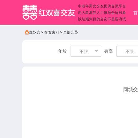
中老年男女交友提供交流平台
首
向大龄离异人士推荐合适对象
以结婚为目的交友不是耍流氓
红双喜
>
交友索引
>
全部会员
年龄
身高
不限
不限
同城交