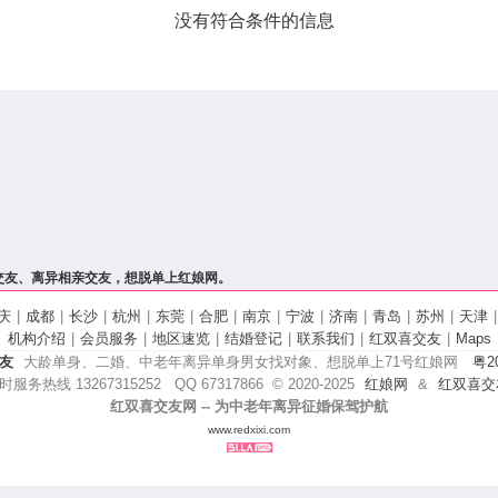
没有符合条件的信息
交友、离异相亲交友，想脱单上红娘网。
庆
|
成都
|
长沙
|
杭州
|
东莞
|
合肥
|
南京
|
宁波
|
济南
|
青岛
|
苏州
|
天津
|
机构介绍
|
会员服务
|
地区速览
|
结婚登记
|
联系我们
|
红双喜交友
|
Maps
友
大龄单身、二婚、中老年离异单身男女找对象、想脱单上71号红娘网
粤20
时服务热线 13267315252 QQ 67317866
© 2020-
2025
红娘网
&
红双喜交
红双喜交友网 -- 为中老年离异征婚保驾护航
www.redxixi.com