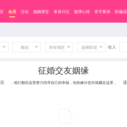
页
会员
活动
婚姻课堂
单身日记
微博心情
牵手案例
防骗须
收入
婚况
所在地区
选择职业
征婚交友姻缘
友
，他们都在这里努力找寻自己的幸福，你的缘分也许就藏在这里，