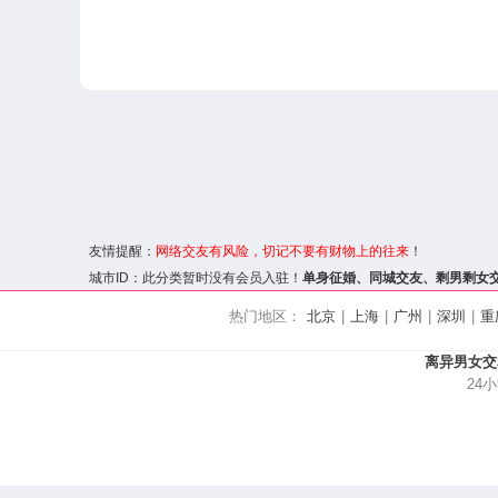
友情提醒：
网络交友
有风险，切记不要有财物上的往来
！
城市ID：此分类暂时没有会员入驻！
单身征婚、
同城交友
、剩男剩女
热门地区：
北京
|
上海
|
广州
|
深圳
|
重
离异男女交
24小