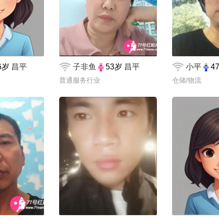
6岁
昌平
子非鱼
53岁
昌平
小平
4
普通服务行业
仓储/物流