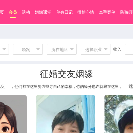
页
会员
活动
婚姻课堂
单身日记
微博心情
牵手案例
防骗须
收入
婚况
所在地区
选择职业
征婚交友姻缘
友
，他们都在这里努力找寻自己的幸福，你的缘分也许就藏在这里，