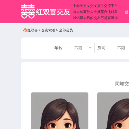
中老年男女交友提供交流平台
首
向大龄离异人士推荐合适对象
以结婚为目的交友不是耍流氓
红双喜
>
交友索引
>
全部会员
年龄
身高
不限
不限
同城交