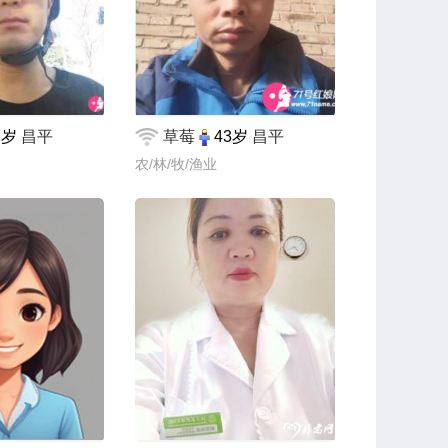
7岁
昌平
草莓
43岁
昌平
农/林/牧/渔业