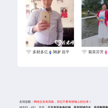
多财多亿
38岁
昌平
菊茶芬芳
友情提醒：
网络交友
有风险，切记不要有财物上的往来
！
城市ID：
491
，昌平，
北京昌平单身征婚、
昌平同城交友
、昌平剩男