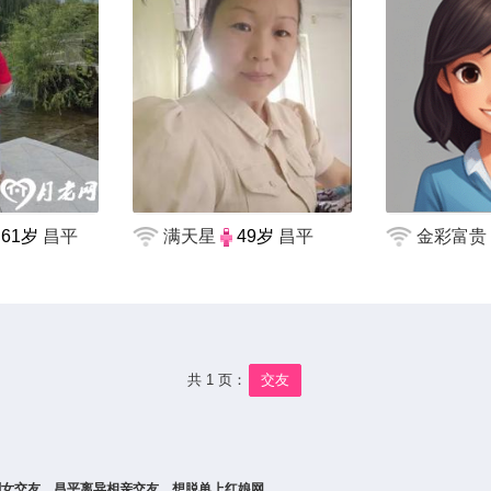
61岁
昌平
满天星
49岁
昌平
金彩富贵
共 1 页：
交友
剩女交友、昌平离异相亲交友，想脱单上红娘网。