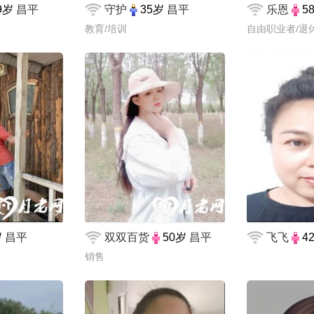
9岁
昌平
守护
35岁
昌平
乐恩
5
教育/培训
自由职业者/退
岁
昌平
双双百货
50岁
昌平
飞飞
4
销售