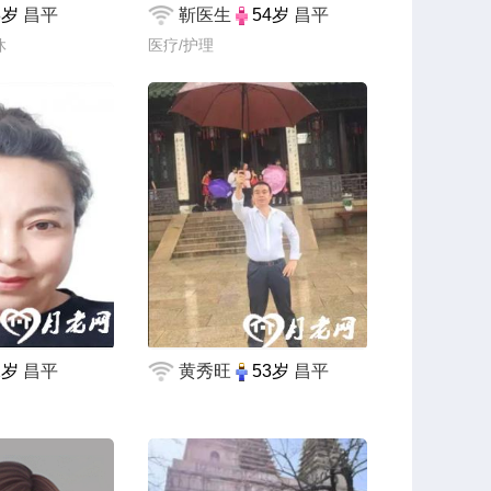
8岁
昌平
靳医生
54岁
昌平
休
医疗/护理
2岁
昌平
黄秀旺
53岁
昌平