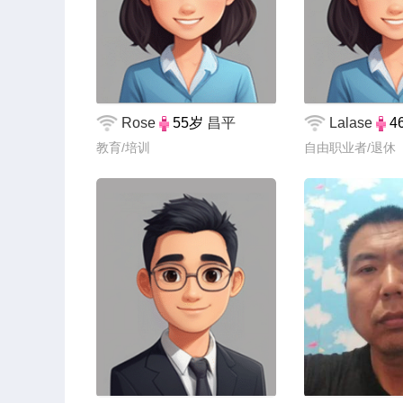
Rose
55岁
昌平
Lalase
4
教育/培训
自由职业者/退休