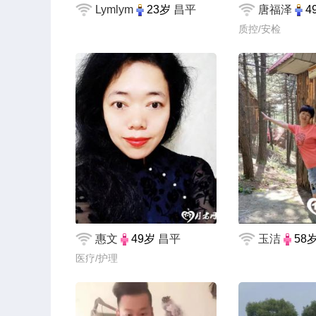
Lymlym
23岁
昌平
唐福泽
4
质控/安检
惠文
49岁
昌平
玉洁
58
医疗/护理