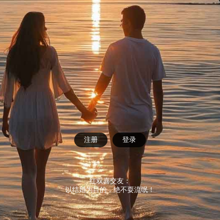
注册
登录
红双喜交友：
以结婚为目的，绝不耍流氓！