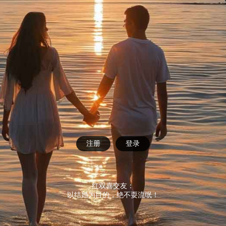
注册
登录
红双喜交友：
以结婚为目的，绝不耍流氓！