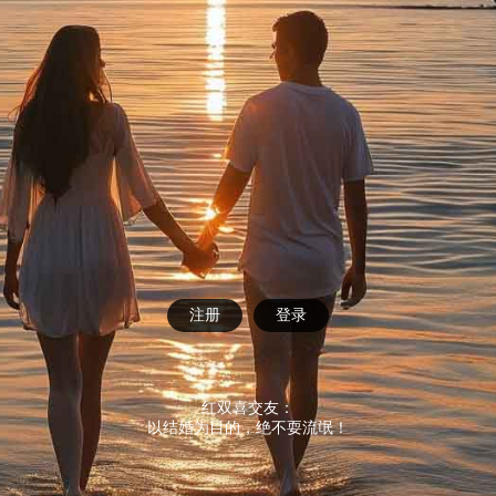
注册
登录
红双喜交友：
以结婚为目的，绝不耍流氓！