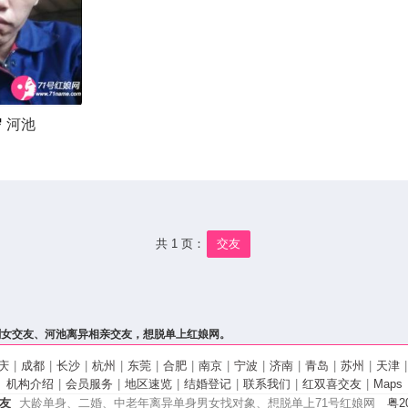
岁
河池
共 1 页：
交友
剩女交友、河池离异相亲交友，想脱单上红娘网。
庆
|
成都
|
长沙
|
杭州
|
东莞
|
合肥
|
南京
|
宁波
|
济南
|
青岛
|
苏州
|
天津
|
机构介绍
|
会员服务
|
地区速览
|
结婚登记
|
联系我们
|
红双喜交友
|
Maps
友
大龄单身、二婚、中老年离异单身男女找对象、想脱单上71号红娘网
粤20