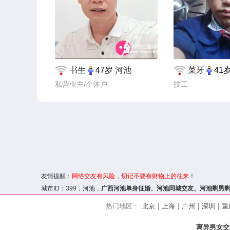
书生
47岁
河池
菜牙
41
私营业主/个体户
技工
友情提醒：
网络交友
有风险，切记不要有财物上的往来
！
城市ID：
399
，河池，
广西河池单身征婚、
河池同城交友
、河池剩男
热门地区：
北京
|
上海
|
广州
|
深圳
|
重
离异男女交