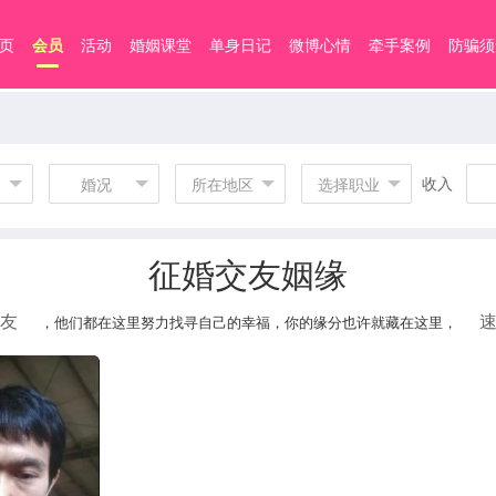
页
会员
活动
婚姻课堂
单身日记
微博心情
牵手案例
防骗须
收入
婚况
所在地区
选择职业
征婚交友姻缘
友
，他们都在这里努力找寻自己的幸福，你的缘分也许就藏在这里，