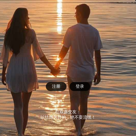
注册
登录
红双喜交友：
以结婚为目的，绝不耍流氓！