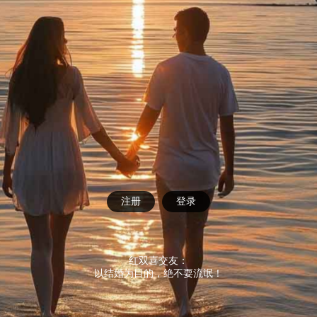
注册
登录
红双喜交友：
以结婚为目的，绝不耍流氓！