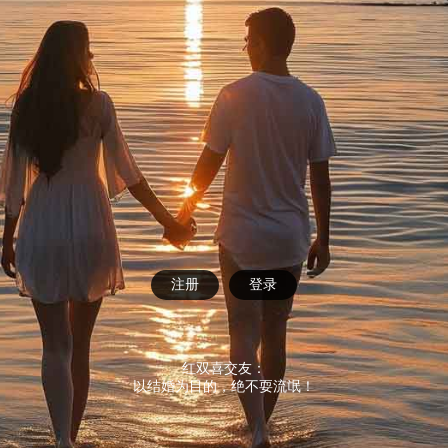
注册
登录
红双喜交友：
以结婚为目的，绝不耍流氓！