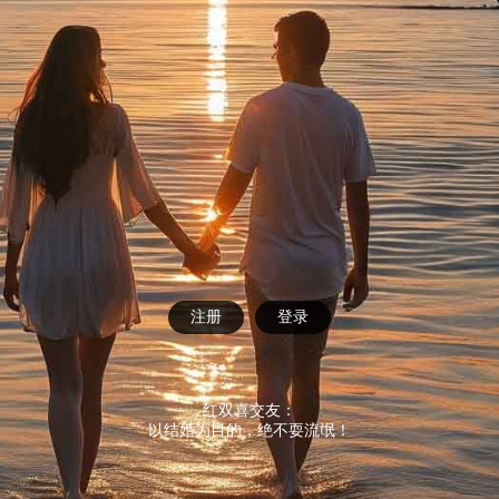
注册
登录
红双喜交友：
以结婚为目的，绝不耍流氓！