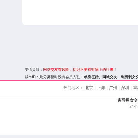
友情提醒：
网络交友
有风险，切记不要有财物上的往来
！
城市ID：此分类暂时没有会员入驻！
单身征婚、
同城交友
、剩男剩女
热门地区：
北京
|
上海
|
广州
|
深圳
|
重
离异男女交
24小