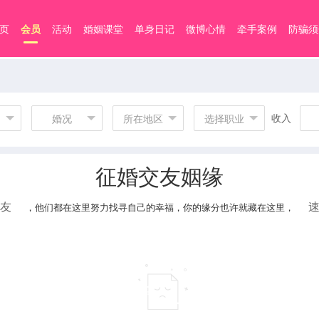
页
会员
活动
婚姻课堂
单身日记
微博心情
牵手案例
防骗须
收入
婚况
所在地区
选择职业
征婚交友姻缘
友
，他们都在这里努力找寻自己的幸福，你的缘分也许就藏在这里，