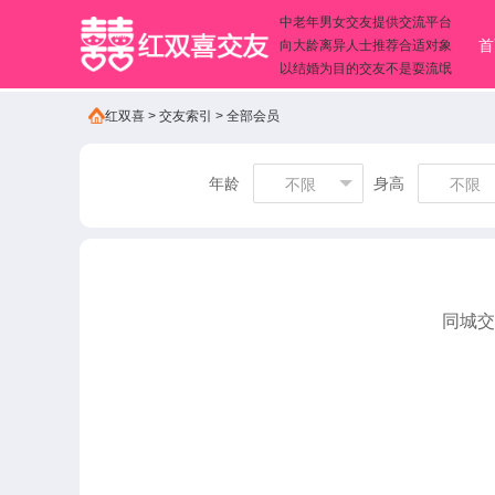
中老年男女交友提供交流平台
首
向大龄离异人士推荐合适对象
以结婚为目的交友不是耍流氓
红双喜
>
交友索引
>
全部会员
年龄
身高
不限
不限
同城交