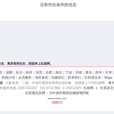
没有符合条件的信息
交友、离异相亲交友，想脱单上红娘网。
庆
|
成都
|
长沙
|
杭州
|
东莞
|
合肥
|
南京
|
宁波
|
济南
|
青岛
|
苏州
|
天津
|
机构介绍
|
会员服务
|
地区速览
|
结婚登记
|
联系我们
|
红双喜交友
|
Maps
友
大龄单身、二婚、中老年离异单身男女找对象、想脱单上71号红娘网
粤20
时服务热线 13267315252 QQ 67317866
© 2020-
2025
红娘网
&
红双喜交
红双喜交友网 -- 为中老年离异征婚保驾护航
www.redxixi.com