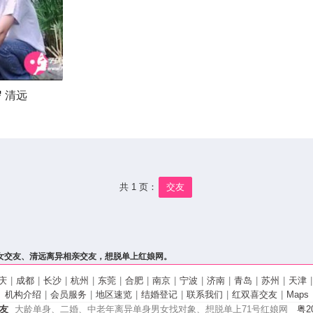
岁
清远
共 1 页：
交友
女交友、清远离异相亲交友，想脱单上红娘网。
庆
|
成都
|
长沙
|
杭州
|
东莞
|
合肥
|
南京
|
宁波
|
济南
|
青岛
|
苏州
|
天津
|
机构介绍
|
会员服务
|
地区速览
|
结婚登记
|
联系我们
|
红双喜交友
|
Maps
友
大龄单身、二婚、中老年离异单身男女找对象、想脱单上71号红娘网
粤20