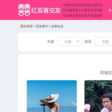
中老年男女交友提供交流平台
首
向大龄离异人士推荐合适对象
以结婚为目的交友不是耍流氓
红双喜
>
交友索引
>
全部会员
年龄
身高
不限
不限
同城交