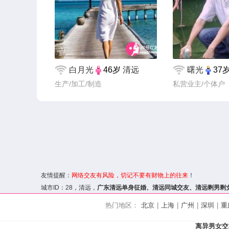
白月光
46岁
清远
曙光
37
生产/加工/制造
私营业主/个体户
友情提醒：
网络交友
有风险，切记不要有财物上的往来
！
城市ID：
28
，清远，
广东清远单身征婚、
清远同城交友
、清远剩男剩
热门地区：
北京
|
上海
|
广州
|
深圳
|
重
离异男女交