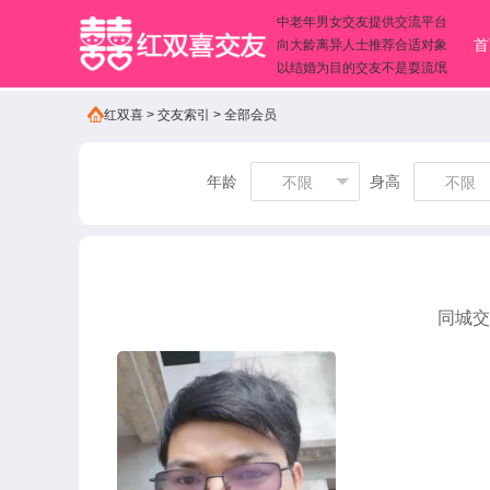
中老年男女交友提供交流平台
首
向大龄离异人士推荐合适对象
以结婚为目的交友不是耍流氓
红双喜
>
交友索引
>
全部会员
年龄
身高
不限
不限
同城交