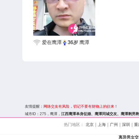
爱在鹰潭
36岁
鹰潭
友情提醒：
网络交友
有风险，切记不要有财物上的往来
！
城市ID：
275
，鹰潭，
江西鹰潭单身征婚、
鹰潭同城交友
、鹰潭剩男
热门地区：
北京
|
上海
|
广州
|
深圳
|
重
离异男女交