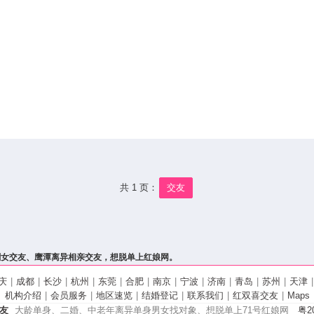
共 1 页：
交友
剩女交友、鹰潭离异相亲交友，想脱单上红娘网。
庆
|
成都
|
长沙
|
杭州
|
东莞
|
合肥
|
南京
|
宁波
|
济南
|
青岛
|
苏州
|
天津
|
机构介绍
|
会员服务
|
地区速览
|
结婚登记
|
联系我们
|
红双喜交友
|
Maps
友
大龄单身、二婚、中老年离异单身男女找对象、想脱单上71号红娘网
粤20