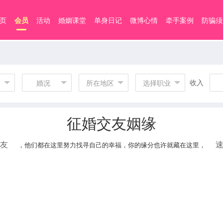
页
会员
活动
婚姻课堂
单身日记
微博心情
牵手案例
防骗须
收入
婚况
所在地区
选择职业
征婚交友姻缘
友
，他们都在这里努力找寻自己的幸福，你的缘分也许就藏在这里，